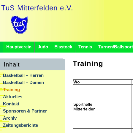
TuS Mitterfelden e.V.
Hauptverein
Judo
Eisstock
Tennis
Turnen/Ballsport
Training
Inhalt
Basketball – Herren
Wo
Basketball – Damen
Training
Aktuelles
Kontakt
Sporthalle
Mitterfelden
Sponsoren & Partner
Archiv
Zeitungsberichte