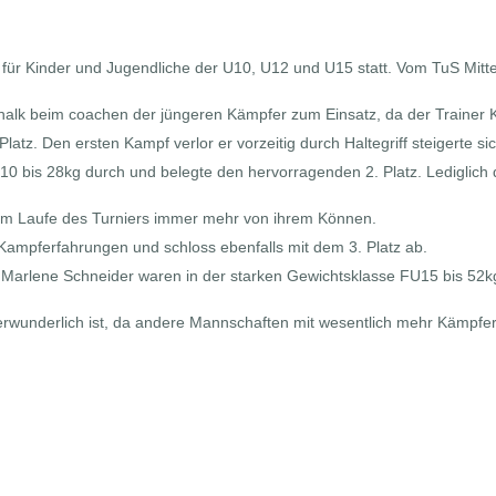
r für Kinder und Jugendliche der U10, U12 und U15 statt. Vom TuS Mit
lk beim coachen der jüngeren Kämpfer zum Einsatz, da der Trainer Kl
atz. Den ersten Kampf verlor er vorzeitig durch Haltegriff steigerte si
10 bis 28kg durch und belegte den hervorragenden 2. Platz. Lediglich d
e im Laufe des Turniers immer mehr von ihrem Können.
Kampferfahrungen und schloss ebenfalls mit dem 3. Platz ab.
Marlene Schneider waren in der starken Gewichtsklasse FU15 bis 52kg 
verwunderlich ist, da andere Mannschaften mit wesentlich mehr Kämpfe